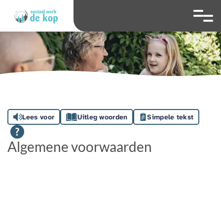
overslaan
Ga naar 
Hoog contrast wis
Lettergrootte
Lettergroot
Lees voor
Uitleg woorden
Simpele tekst
Algemene voorwaarden