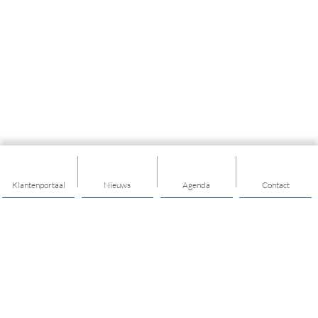
Klantenportaal
Nieuws
Agenda
Contact
Thema's
Hulp & Ondersteuning
Vitaal ouder worden