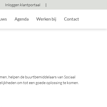
Inloggen klantportaal
Hoog contrast wisselen
Lettergrootte vergroten
Lettergrootte verkleine
uws
Agenda
Werken bij
Contact
komen, helpen de buurtbemiddelaars van Sociaal
elijkheden om tot een goede oplossing te komen.