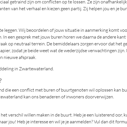
ciaal getraind zijn om conflicten op te lossen. Ze zijn onafhankeli
nten van het verhaal en kiezen geen partij. Zij helpen jou en je b
te leggen. Wij beoordelen of jouw situatie in aanmerking komt voo
n. In een gesprek met jouw buren horen we daarna de andere kant va
ak op neutraal terrein. De bemiddelaars zorgen ervoor dat het ges
apier, zodat je beide weet wat de wederzijdse verwachtingen zijn
en nieuwe afspraak.
ddeling in Zwartewaterland.
?
 die een conflict met buren of buurtgenoten wil oplossen kan bu
tewaterland kan ons benaderen of inwoners doorverwijzen.
e het verschil willen maken in de buurt. Heb je een luisterend oor,
aar jou! Heb je interesse en wil je je aanmelden? Vul dan dit formu