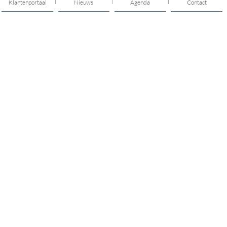
Klantenportaal
Nieuws
Agenda
Contact
Thema's
Hulp & Ondersteuning
Vitaal ouder worden
Opvoeden & opgroeien
Geldzaken
Sport & gezond leven
Mijn buurt
Jongeren
Mantelzorg
Vrijwilligerswerk
Cursussen & trainingen