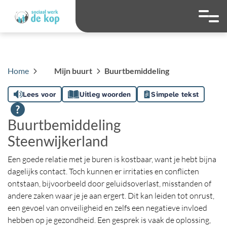
overslaan
Ga naar 
Hoog contrast wis
Lettergrootte
Lettergroot
Home
Mijn buurt
Buurtbemiddeling
Lees voor
Uitleg woorden
Simpele tekst
Buurtbemiddeling
Steenwijkerland
Een goede relatie met je buren is kostbaar, want je hebt bijna
dagelijks contact. Toch kunnen er irritaties en conflicten
ontstaan, bijvoorbeeld door geluidsoverlast, misstanden of
andere zaken waar je je aan ergert. Dit kan leiden tot onrust,
een gevoel van onveiligheid en zelfs een negatieve invloed
hebben op je gezondheid. Een gesprek is vaak de oplossing,