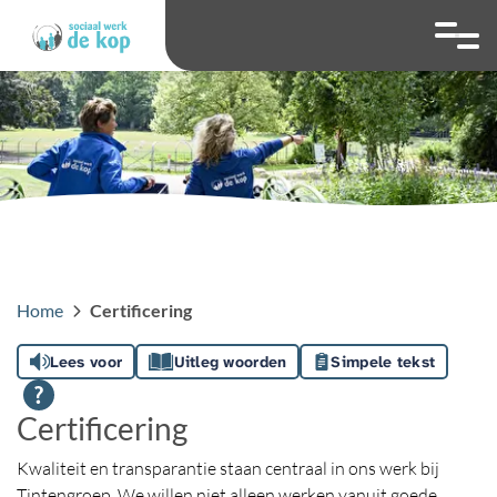
overslaan
Ga naar 
Hoog contrast wis
Lettergrootte
Lettergroot
Home
Certificering
Lees voor
Uitleg woorden
Simpele tekst
Certificering
Kwaliteit en transparantie staan centraal in ons werk bij
Tintengroep. We willen niet alleen werken vanuit goede