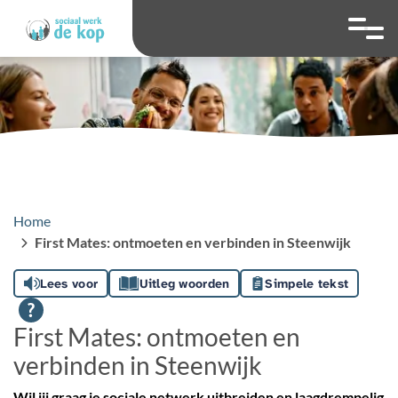
overslaan
Ga naar 
Hoog contrast wis
Lettergrootte
Lettergroot
Home
First Mates: ontmoeten en verbinden in Steenwijk
Lees voor
Uitleg woorden
Simpele tekst
First Mates: ontmoeten en
verbinden in Steenwijk
Wil jij graag je sociale netwerk uitbreiden en laagdrempelig