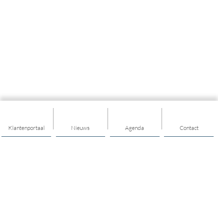
Klantenportaal
Nieuws
Agenda
Contact
Thema's
Hulp & Ondersteuning
Vitaal ouder worden