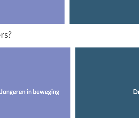
ers?
Jongeren in beweging
Dr