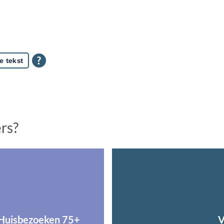
e tekst
ers?
Huisbezoeken 75+
V