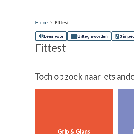
Home
Fittest
Lees voor
Uitleg woorden
Simpel
Fittest
Toch op zoek naar iets and
Grip & Glans