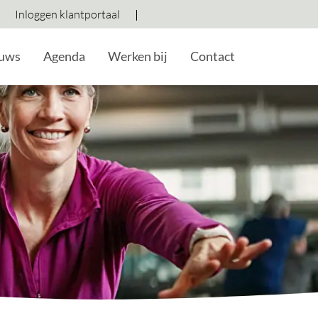
Inloggen klantportaal
Hoog contrast wisselen
Lettergrootte vergroten
Lettergrootte verkleine
uws
Agenda
Werken bij
Contact