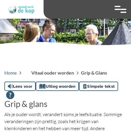
overslaan
Ga naar 
Hoog contrast wis
Lettergrootte
Lettergroot
Home
Vitaal ouder worden
Grip & Glans
Lees voor
Uitleg woorden
Simpele tekst
Grip & glans
Als je ouder wordt, verandert soms je leefsituatie. Sommige
veranderingen zijn prettig, zoals het krijgen van
kleinkinderen en het hebben van meer tijd. Andere