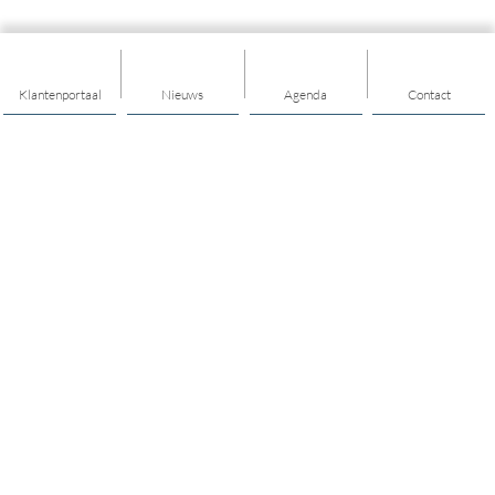
Klantenportaal
Nieuws
Agenda
Contact
Thema's
Hulp & Ondersteuning
Vitaal ouder worden
Opvoeden & opgroeien
Geldzaken
Sport & gezond leven
Mijn buurt
Jongeren