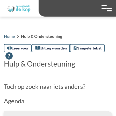
overslaan
Ga naar 
Hoog contrast wis
Lettergrootte
Lettergroot
Home
Hulp & Ondersteuning
Lees voor
Uitleg woorden
Simpele tekst
Hulp & Ondersteuning
Toch op zoek naar iets anders?
Agenda