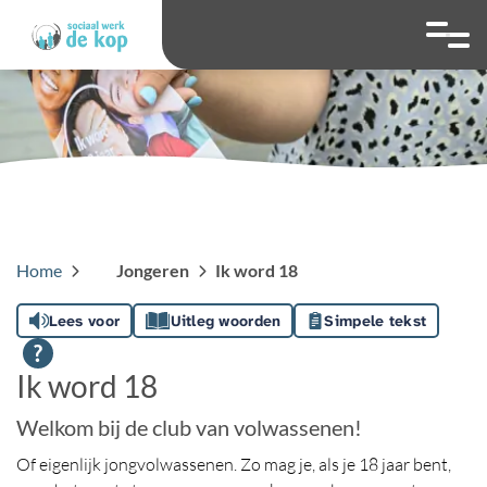
overslaan
Ga naar 
Hoog contrast wis
Lettergrootte
Lettergroot
Home
Jongeren
Ik word 18
Lees voor
Uitleg woorden
Simpele tekst
Ik word 18
Welkom bij de club van volwassenen!
Of eigenlijk jongvolwassenen. Zo mag je, als je 18 jaar bent,