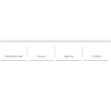
Klantenportaal
Nieuws
Agenda
Contact
Thema's
Hulp & Ondersteuning
Vitaal ouder worden
Opvoeden & opgroeien