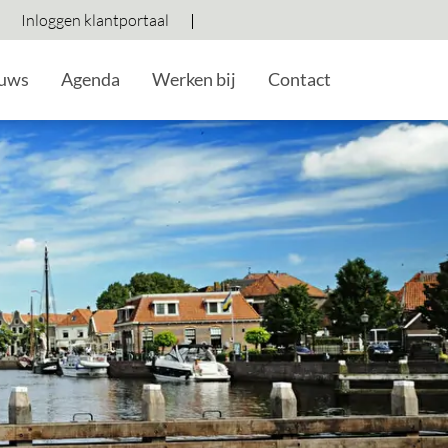
Inloggen klantportaal
Hoog contrast wisselen
Lettergrootte vergroten
Lettergrootte verkleine
uws
Agenda
Werken bij
Contact