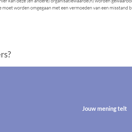
nier kan deze (en andere) organisatiewaarde(n) worden gewaarbor
 hoe moet worden omgegaan met een vermoeden van een misstand b
ers?
Jouw mening telt