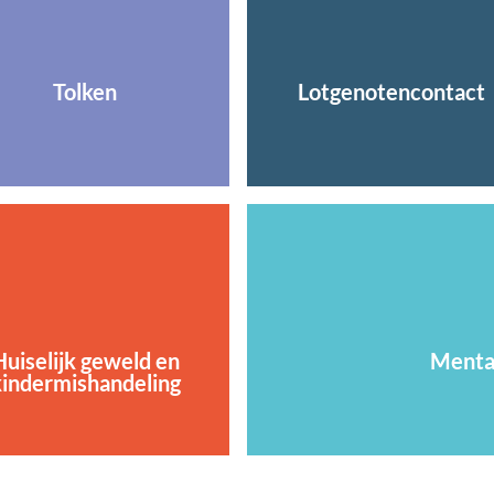
Tolken
Lotgenotencontact
Huiselijk geweld en
Menta
kindermishandeling