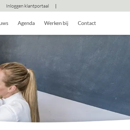
Inloggen klantportaal
Hoog contrast wisselen
Lettergrootte vergroten
Lettergrootte verkleine
uws
Agenda
Werken bij
Contact