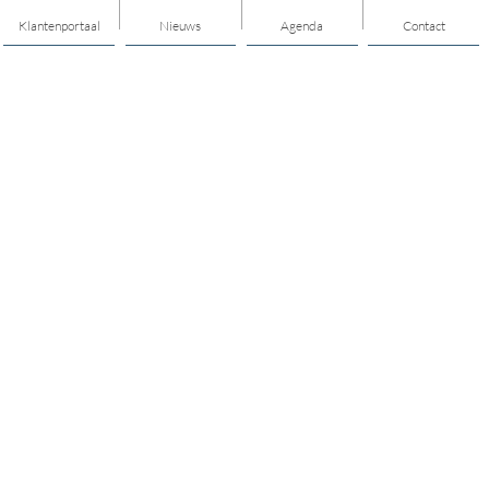
Klantenportaal
Nieuws
Agenda
Contact
Thema's
Hulp & Ondersteuning
Vitaal ouder worden
Opvoeden & opgroeien
Geldzaken
Sport & gezond leven
Mijn buurt
Jongeren
Mantelzorg
Vrijwilligerswerk