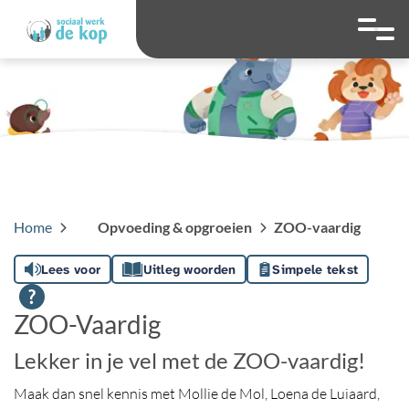
overslaan
Ga naar 
Hoog contrast wis
Lettergrootte
Lettergroot
Home
Opvoeding & opgroeien
ZOO-vaardig
Lees voor
Uitleg woorden
Simpele tekst
ZOO-Vaardig
Lekker in je vel met de ZOO-vaardig!
Maak dan snel kennis met Mollie de Mol, Loena de Luiaard,