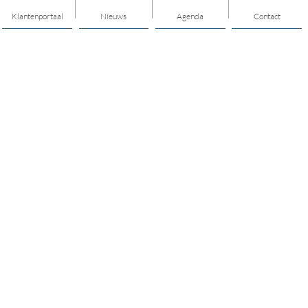
Klantenportaal
Nieuws
Agenda
Contact
Thema's
Hulp & Ondersteuning
Vitaal ouder worden
Opvoeden & opgroeien
Geldzaken
Sport & gezond leven
Mijn buurt
Jongeren
Mantelzorg
Vrijwilligerswerk